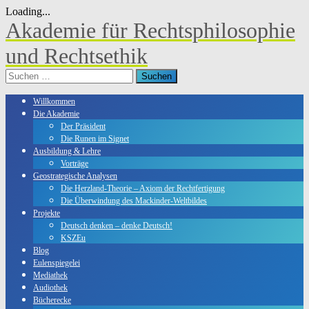
Loading...
Skip
Akademie für Rechtsphilosophie
to
content
und Rechtsethik
Suchen
nach:
Willkommen
Die Akademie
Der Präsident
Die Runen im Signet
Ausbildung & Lehre
Vorträge
Geostrategische Analysen
Die Herzland-Theorie – Axiom der Rechtfertigung
Die Überwindung des Mackinder-Weltbildes
Projekte
Deutsch denken – denke Deutsch!
KSZEu
Blog
Eulenspiegelei
Mediathek
Audiothek
Bücherecke