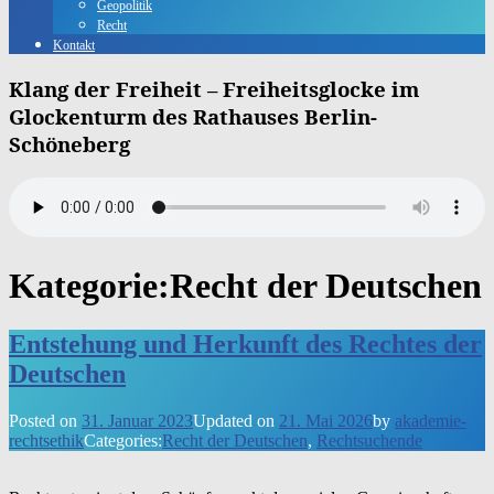
Geopolitik
Recht
Kontakt
Klang der Freiheit – Freiheitsglocke im
Glockenturm des Rathauses Berlin-
Schöneberg
Kategorie:
Recht der Deutschen
Entstehung und Herkunft des Rechtes der
Deutschen
Posted on
31. Januar 2023
Updated on
21. Mai 2026
by
akademie-
rechtsethik
Categories:
Recht der Deutschen
,
Rechtsuchende