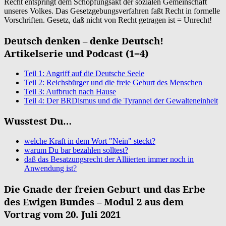
Recht ent­springt dem Schöp­fungs­akt der sozia­len Gemein­schaft
unse­res Vol­kes. Das Gesetz­ge­bungs­ver­fah­ren faßt Recht in for­mel­le
Vor­schrif­ten. Gesetz, daß nicht von Recht getra­gen ist = Unrecht!
Deutsch denken – denke Deutsch!
Artikelserie und Podcast (1−4)
Teil 1: Angriff auf die Deutsche Seele
Teil 2: Reichsbürger und die freie Geburt des Menschen
Teil 3: Aufbruch nach Hause
Teil 4: Der BRDismus und die Tyrannei der Gewalteneinheit
Wusstest Du…
welche Kraft in dem Wort "Nein" steckt?
warum Du bar bezahlen solltest?
daß das Besatzungsrecht der Alliierten immer noch in
Anwendung ist?
Die Gnade der freien Geburt und das Erbe
des Ewigen Bundes – Modul 2 aus dem
Vortrag vom 20. Juli 2021