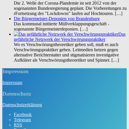
Die 2. Welle der Corona-Plandemie ist seit 2012 von der
sogenannten Bundesregierung geplant. Die Vorbereitungen zu
rFortsetzung des "Lockdowns" laufen auf Hochtouren.
[…]
Die Bürgermeister-Deponien von Brandenburg
Das kommunal initiierte Müllverklappungsgeschäft -
sogenannte Bürgermeisterdeponien.
[…]
Das
gefährliche Netzwerk der Verschwörungspraktiker
Wo es Verschwörungstheoretiker geben soll, muß es auch
Verschwörungspraktiker geben. Leitmedien hetzen gegen
alternative Berichterstatter und stigmatisieren investigative
Aufklärer als Verschwörungstheoretiker und Spinner.
[…]
Impressum
Impres­sum
Datenschutz
Daten­schutz­er­klä­rung
Facebook
Telegram
RSS