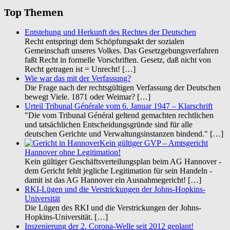
Top Themen
Entstehung und Herkunft des Rechtes der Deutschen
Recht entspringt dem Schöpfungsakt der sozialen
Gemeinschaft unseres Volkes. Das Gesetzgebungsverfahren
faßt Recht in formelle Vorschriften. Gesetz, daß nicht von
Recht getragen ist = Unrecht!
[…]
Wie war das mit der Verfassung?
Die Frage nach der rechtsgültigen Verfassung der Deutschen
bewegt Viele. 1871 oder Weimar?
[…]
Urteil Tribunal Générale vom 6. Januar 1947 – Klarschrift
"Die vom Tribunal Général geltend gemachten rechtlichen
und tatsächlichen Entscheidungsgründe sind für alle
deutschen Gerichte und Verwaltungsinstanzen bindend."
[…]
Kein gültiger GVP – Amtsgericht
Hannover ohne Legitimation!
Kein gültiger Geschäftsverteilungsplan beim AG Hannover -
dem Gericht fehlt jegliche Legitimation für sein Handeln -
damit ist das AG Hannover ein Ausnahmegericht!
[…]
RKI-Lügen und die Verstrickungen der Johns-Hopkins-
Universität
Die Lügen des RKI und die Verstrickungen der Johns-
Hopkins-Universität.
[…]
Inszenierung der 2. Corona-Welle seit 2012 geplant!