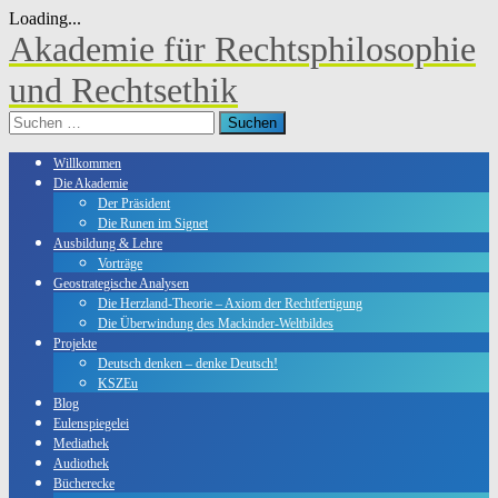
Loading...
Skip
Akademie für Rechtsphilosophie
to
content
und Rechtsethik
Suchen
nach:
Willkommen
Die Akademie
Der Präsident
Die Runen im Signet
Ausbildung & Lehre
Vorträge
Geostrategische Analysen
Die Herzland-Theorie – Axiom der Rechtfertigung
Die Überwindung des Mackinder-Weltbildes
Projekte
Deutsch denken – denke Deutsch!
KSZEu
Blog
Eulenspiegelei
Mediathek
Audiothek
Bücherecke