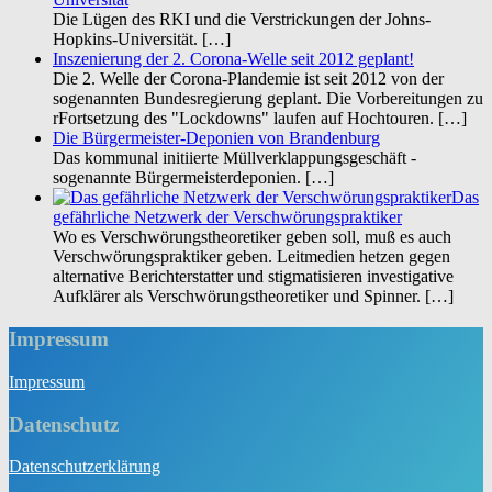
Die Lügen des RKI und die Verstrickungen der Johns-
Hopkins-Universität.
[…]
Inszenierung der 2. Corona-Welle seit 2012 geplant!
Die 2. Welle der Corona-Plandemie ist seit 2012 von der
sogenannten Bundesregierung geplant. Die Vorbereitungen zu
rFortsetzung des "Lockdowns" laufen auf Hochtouren.
[…]
Die Bürgermeister-Deponien von Brandenburg
Das kommunal initiierte Müllverklappungsgeschäft -
sogenannte Bürgermeisterdeponien.
[…]
Das
gefährliche Netzwerk der Verschwörungspraktiker
Wo es Verschwörungstheoretiker geben soll, muß es auch
Verschwörungspraktiker geben. Leitmedien hetzen gegen
alternative Berichterstatter und stigmatisieren investigative
Aufklärer als Verschwörungstheoretiker und Spinner.
[…]
Impressum
Impres­sum
Datenschutz
Daten­schutz­er­klä­rung