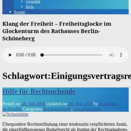
Geopolitik
Recht
Kontakt
Klang der Freiheit – Freiheitsglocke im
Glockenturm des Rathauses Berlin-
Schöneberg
Schlagwort:
Einigungsvertragsr
Hilfe für Rechtsuchende
Posted on
28. Juli 2019
Updated on
29. Mai 2021
by
akademie-
rechtsethik
Categories:
Rechtsuchende
,
Uncategorized
Über­po­si­ti­ve Rechts­er­fin­dung einer ten­den­zi­ös ver­pflich­te­ten Justiz,
die ein­zel­fall­be­zo­ge­nes Bedarfs­recht als Insti­tut der Rechts­glau­bens­