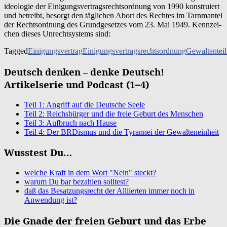
ideo­lo­gie der Eini­gungs­ver­trags­rechts­ord­nung von 1990 kon­stru­iert
und betreibt, besorgt den täg­li­chen Abort des Rech­tes im Tarn­man­tel
der Rechts­ord­nung des Grund­ge­set­zes vom 23. Mai 1949. Kenn­zei­
chen die­ses Unrecht­sy­stems sind:
Tagged
Einigungsvertrag
Einigungsvertragsrechtsordnung
Gewaltentei
Deutsch denken – denke Deutsch!
Artikelserie und Podcast (1−4)
Teil 1: Angriff auf die Deutsche Seele
Teil 2: Reichsbürger und die freie Geburt des Menschen
Teil 3: Aufbruch nach Hause
Teil 4: Der BRDismus und die Tyrannei der Gewalteneinheit
Wusstest Du…
welche Kraft in dem Wort "Nein" steckt?
warum Du bar bezahlen solltest?
daß das Besatzungsrecht der Alliierten immer noch in
Anwendung ist?
Die Gnade der freien Geburt und das Erbe