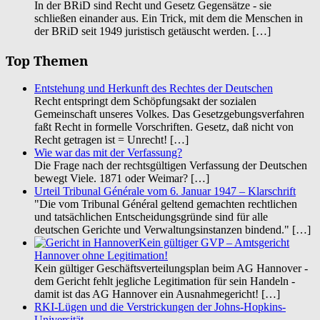
In der BRiD sind Recht und Gesetz Gegensätze - sie
schließen einander aus. Ein Trick, mit dem die Menschen in
der BRiD seit 1949 juristisch getäuscht werden.
[…]
Top Themen
Entstehung und Herkunft des Rechtes der Deutschen
Recht entspringt dem Schöpfungsakt der sozialen
Gemeinschaft unseres Volkes. Das Gesetzgebungsverfahren
faßt Recht in formelle Vorschriften. Gesetz, daß nicht von
Recht getragen ist = Unrecht!
[…]
Wie war das mit der Verfassung?
Die Frage nach der rechtsgültigen Verfassung der Deutschen
bewegt Viele. 1871 oder Weimar?
[…]
Urteil Tribunal Générale vom 6. Januar 1947 – Klarschrift
"Die vom Tribunal Général geltend gemachten rechtlichen
und tatsächlichen Entscheidungsgründe sind für alle
deutschen Gerichte und Verwaltungsinstanzen bindend."
[…]
Kein gültiger GVP – Amtsgericht
Hannover ohne Legitimation!
Kein gültiger Geschäftsverteilungsplan beim AG Hannover -
dem Gericht fehlt jegliche Legitimation für sein Handeln -
damit ist das AG Hannover ein Ausnahmegericht!
[…]
RKI-Lügen und die Verstrickungen der Johns-Hopkins-
Universität