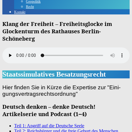
Geopolitik
Recht
Kontakt
Klang der Freiheit – Freiheitsglocke im
Glockenturm des Rathauses Berlin-
Schöneberg
Staatssimulatives Besatzungsrecht
Hier fin­den Sie in Kür­ze die Exper­ti­se zur "Eini­
gungs­ver­trags­rechts­ord­nung"
Deutsch denken – denke Deutsch!
Artikelserie und Podcast (1−4)
Teil 1: Angriff auf die Deutsche Seele
Teil 2: Reichsbürger und die freie Geburt des Menschen