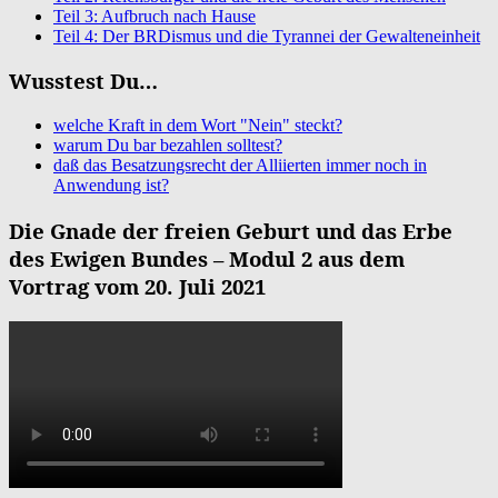
Teil 3: Aufbruch nach Hause
Teil 4: Der BRDismus und die Tyrannei der Gewalteneinheit
Wusstest Du…
welche Kraft in dem Wort "Nein" steckt?
warum Du bar bezahlen solltest?
daß das Besatzungsrecht der Alliierten immer noch in
Anwendung ist?
Die Gnade der freien Geburt und das Erbe
des Ewigen Bundes – Modul 2 aus dem
Vortrag vom 20. Juli 2021