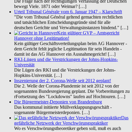
Die Frage nach der rechtsgültigen Verfassung der Deutschen
bewegt Viele. 1871 oder Weimar?
[…]
Urteil Tribunal Générale vom 6. Januar 1947 – Klarschrift
"Die vom Tribunal Général geltend gemachten rechtlichen
und tatsächlichen Entscheidungsgründe sind für alle
deutschen Gerichte und Verwaltungsinstanzen bindend."
[…]
Kein gültiger GVP – Amtsgericht
Hannover ohne Legitimation!
Kein gültiger Geschäftsverteilungsplan beim AG Hannover -
dem Gericht fehlt jegliche Legitimation für sein Handeln -
damit ist das AG Hannover ein Ausnahmegericht!
[…]
RKI-Lügen und die Verstrickungen der Johns-Hopkins-
Universität
Die Lügen des RKI und die Verstrickungen der Johns-
Hopkins-Universität.
[…]
Inszenierung der 2. Corona-Welle seit 2012 geplant!
Die 2. Welle der Corona-Plandemie ist seit 2012 von der
sogenannten Bundesregierung geplant. Die Vorbereitungen zu
rFortsetzung des "Lockdowns" laufen auf Hochtouren.
[…]
Die Bürgermeister-Deponien von Brandenburg
Das kommunal initiierte Müllverklappungsgeschäft -
sogenannte Bürgermeisterdeponien.
[…]
Das
gefährliche Netzwerk der Verschwörungspraktiker
Wo es Verschwörungstheoretiker geben soll, muß es auch