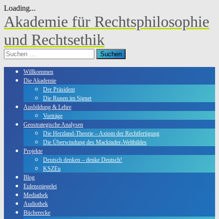
Loading...
Skip
Akademie für Rechtsphilosophie
to
content
und Rechtsethik
Suchen
nach:
Willkommen
Die Akademie
Der Präsident
Die Runen im Signet
Ausbildung & Lehre
Vorträge
Geostrategische Analysen
Die Herzland-Theorie – Axiom der Rechtfertigung
Die Überwindung des Mackinder-Weltbildes
Projekte
Deutsch denken – denke Deutsch!
KSZEu
Blog
Eulenspiegelei
Mediathek
Audiothek
Bücherecke