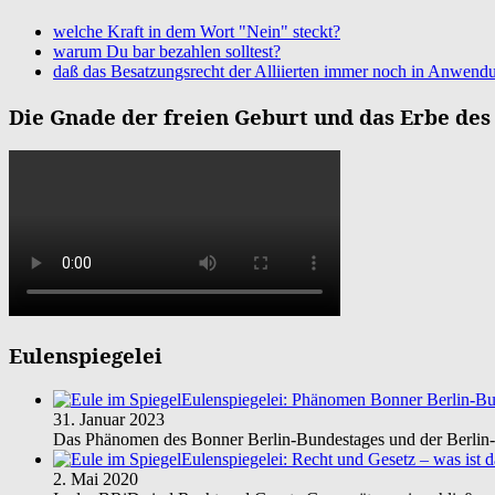
welche Kraft in dem Wort "Nein" steckt?
warum Du bar bezahlen solltest?
daß das Besatzungsrecht der Alliierten immer noch in Anwendu
Die Gnade der freien Geburt und das Erbe des 
Eulenspiegelei
Eulenspiegelei: Phänomen Bonner Berlin-Bu
31. Januar 2023
Das Phänomen des Bonner Berlin-Bundestages und der Berlin-B
Eulenspiegelei: Recht und Gesetz – was ist d
2. Mai 2020