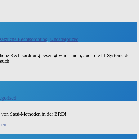
setzliche Rechtsordnung
,
Uncategorized
li­che Rechts­ord­nung besei­tigt wird – nein, auch die IT-Syste­­me der
 auch.
egorized
g von Sta­­si-Metho­­den in der BRD!
on
ment
DDR
2.0?