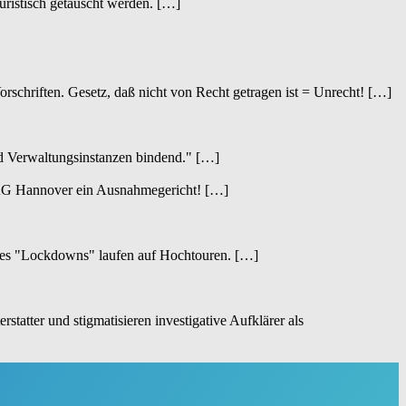
uristisch getäuscht werden.
[…]
schriften. Gesetz, daß nicht von Recht getragen ist = Unrecht!
[…]
nd Verwaltungsinstanzen bindend."
[…]
s AG Hannover ein Ausnahmegericht!
[…]
 des "Lockdowns" laufen auf Hochtouren.
[…]
tatter und stigmatisieren investigative Aufklärer als