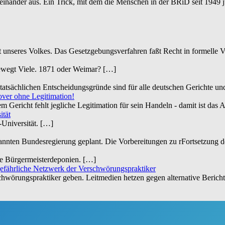
einander aus. Ein Trick, mit dem die Menschen in der BRiD seit 1949 j
unseres Volkes. Das Gesetzgebungsverfahren faßt Recht in formelle Vor
bewegt Viele. 1871 oder Weimar?
[…]
tatsächlichen Entscheidungsgründe sind für alle deutschen Gerichte u
ver ohne Legitimation!
m Gericht fehlt jegliche Legitimation für sein Handeln - damit ist da
ität
Universität.
[…]
nannten Bundesregierung geplant. Die Vorbereitungen zu rFortsetzung
te Bürgermeisterdeponien.
[…]
efährliche Netzwerk der Verschwörungspraktiker
örungspraktiker geben. Leitmedien hetzen gegen alternative Berichters