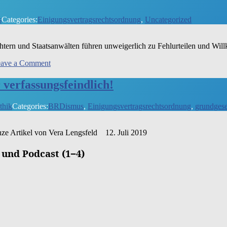
s
Categories:
Einigungsvertragsrechtsordnung
,
Uncategorized
tern und Staats­an­wäl­ten füh­ren unwei­ger­lich zu Fehl­ur­tei­len und Will­
on
ave a Comment
PEBB§Y:
die
 verfassungsfeindlich!
Dalli-
Dalli-
thik
Categories:
BRDismus
,
Einigungsvertragsrechtsordnung
,
grundgese
5-
Minuten-
Justiz
an­ze Arti­kel von Vera Lengs­feld 12. Juli 2019
 und Podcast (1−4)