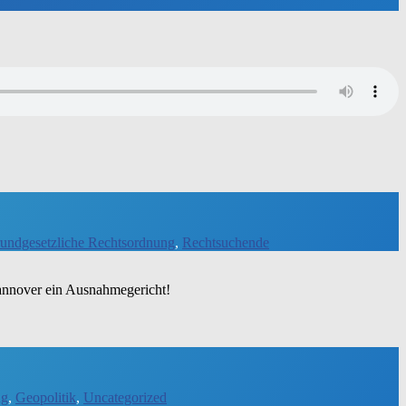
rundgesetzliche Rechtsordnung
,
Rechtsuchende
 Han­no­ver ein Ausnahmegericht!
ng
,
Geopolitik
,
Uncategorized