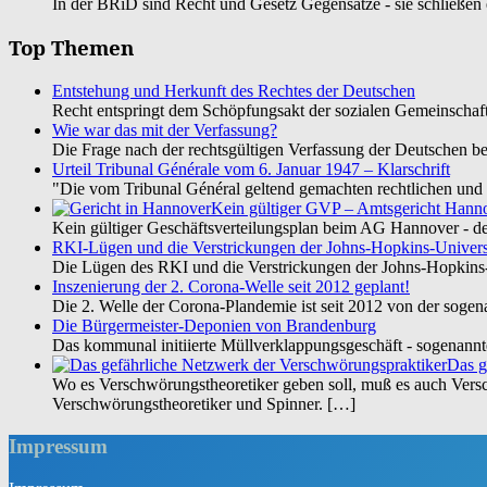
In der BRiD sind Recht und Gesetz Gegensätze - sie schließen 
Top Themen
Entstehung und Herkunft des Rechtes der Deutschen
Recht entspringt dem Schöpfungsakt der sozialen Gemeinschaft 
Wie war das mit der Verfassung?
Die Frage nach der rechtsgültigen Verfassung der Deutschen 
Urteil Tribunal Générale vom 6. Januar 1947 – Klarschrift
"Die vom Tribunal Général geltend gemachten rechtlichen und 
Kein gültiger GVP – Amtsgericht Hanno
Kein gültiger Geschäftsverteilungsplan beim AG Hannover - de
RKI-Lügen und die Verstrickungen der Johns-Hopkins-Univers
Die Lügen des RKI und die Verstrickungen der Johns-Hopkins-
Inszenierung der 2. Corona-Welle seit 2012 geplant!
Die 2. Welle der Corona-Plandemie ist seit 2012 von der soge
Die Bürgermeister-Deponien von Brandenburg
Das kommunal initiierte Müllverklappungsgeschäft - sogenann
Das g
Wo es Verschwörungstheoretiker geben soll, muß es auch Verschw
Verschwörungstheoretiker und Spinner.
[…]
Impressum