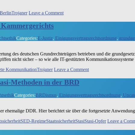
on
Berlin
Trojaner
Leave a Comment
Berliner
Justiz
r Kammergerichts
tritt
Rechte
chtsethik
Categories:
E-Justiz
,
Einigungsvertragsrechtsordnung
,
grundge
der
Bürger
mit Füßen
­tung des deut­schen Grund­rech­te­trä­gers betrie­ben und die grund­ge­setz­
­fen nicht sicher – so wie alle IT-gestüt­z­ten Kom­mu­ni­ka­ti­ons­sy­ste­me
on
tzte Kommunikation
Trojaner
Leave a Comment
Trojaner
im
tasi-Methoden in der BRD
Computersystem
des
htsethik
Categories:
BRDismus
,
Einigungsvertragsrechtsordnung
,
Uncat
Berliner
Kammergerichts
 ehe­ma­li­ge DDR. Hier berich­tet sie über die fort­ge­setz­te Anwen­dun
ssicherheit
SED-Regime
Staatssicherheit
Stasi
Stasi-Opfer
Leave a Com