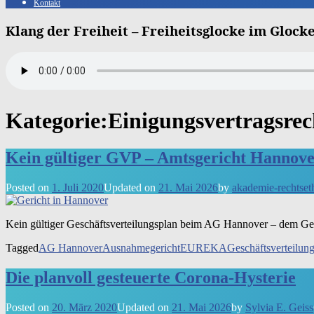
Kontakt
Klang der Freiheit – Freiheitsglocke im Gloc
Kategorie:
Einigungsvertragsre
Kein gültiger GVP – Amtsgericht Hannove
Posted on
1. Juli 2020
Updated on
21. Mai 2026
by
akademie-rechtset
Kein gül­ti­ger Geschäfts­ver­tei­lungs­plan beim AG Han­no­ver – dem Ger
Tagged
AG Hannover
Ausnahmegericht
EUREKA
Geschäftsverteilun
Die planvoll gesteuerte Corona-Hysterie
Posted on
20. März 2020
Updated on
21. Mai 2026
by
Sylvia E. Geiss