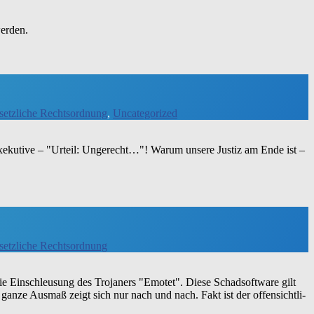
werden.
setzliche Rechtsordnung
,
Uncategorized
xe­ku­ti­ve – "Urteil: Unge­recht…"! War­um unse­re Justiz am Ende ist –
setzliche Rechtsordnung
 Ein­schleu­sung des Tro­ja­ners "Emo­tet". Die­se Schad­soft­ware gilt
 gan­ze Aus­maß zeigt sich nur nach und nach. Fakt ist der offen­sicht­li­