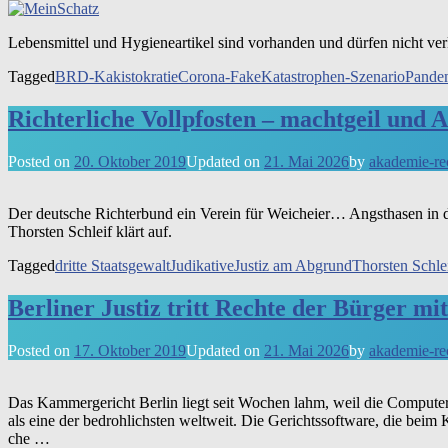
Lebens­mit­tel und Hygie­ne­ar­ti­kel sind vor­han­den und dür­fen nicht ve
Tagged
BRD-Kakistokratie
Corona-Fake
Katastrophen-Szenario
Pande
Richterliche Vollpfosten – machtgeil und 
Posted on
20. Oktober 2019
Updated on
21. Mai 2026
by
akademie-re
Der deut­sche Rich­ter­bund ein Ver­ein für Weich­ei­er… Angst­ha­sen in
Thor­sten Schleif klärt auf.
Tagged
dritte Staatsgewalt
Judikative
Justiz am Abgrund
Thorsten Schle
Berliner Justiz tritt Rechte der Bürger mi
Posted on
17. Oktober 2019
Updated on
21. Mai 2026
by
akademie-re
Das Kam­mer­ge­richt Ber­lin liegt seit Wochen lahm, weil die Com­pu­ter 
als eine der bedroh­lich­sten welt­weit. Die Gerichts­soft­ware, die beim 
che …