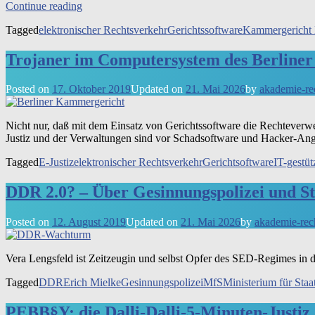
Ber­
Con­ti­n­ue rea­ding
li­
Tagged
elektronischer Rechtsverkehr
Gerichtssoftware
Kammergericht 
ner
Justiz
tritt
Trojaner im Computersystem des Berline
Rech­
te
Posted on
17. Oktober 2019
Updated on
21. Mai 2026
by
akademie-re
der
Bür­
ger
Nicht nur, daß mit dem Ein­satz von Gerichts­soft­ware die Rech­te­ver­wer
mit Füßen
Justiz und der Ver­wal­tun­gen sind vor Schad­soft­ware und Hacker-Angrif­
Tagged
E-Justiz
elektronischer Rechtsverkehr
Gerichtsoftware
IT-gestü
DDR 2.0? – Über Gesinnungspolizei und S
Posted on
12. August 2019
Updated on
21. Mai 2026
by
akademie-rec
Vera Lengs­feld ist Zeit­zeu­gin und selbst Opfer des SED-Regimes in der
Tagged
DDR
Erich Mielke
Gesinnungspolizei
MfS
Ministerium für Staat
PEBB§Y: die Dalli-Dalli-5-Minuten-Justiz