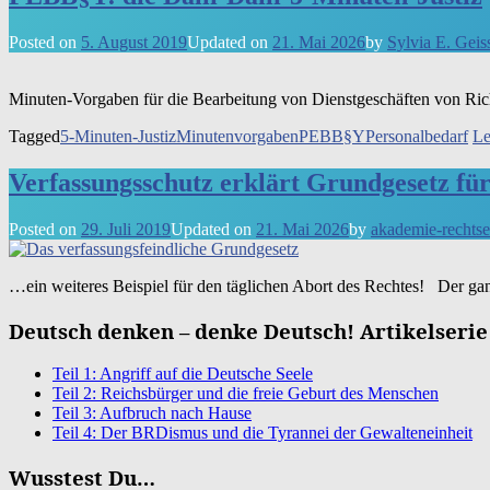
Posted on
5. August 2019
Updated on
21. Mai 2026
by
Sylvia E. Geis
Minu­ten-Vor­ga­ben für die Bear­bei­tung von Dienst­ge­schäf­ten von Rich­
Tagged
5-Minuten-Justiz
Minutenvorgaben
PEBB§Y
Personalbedarf
Le
Verfassungsschutz erklärt Grundgesetz für
Posted on
29. Juli 2019
Updated on
21. Mai 2026
by
akademie-rechtse
…ein wei­te­res Bei­spiel für den täg­li­chen Abort des Rech­tes! Der g
Deutsch denken – denke Deutsch! Artikelserie
Teil 1: Angriff auf die Deutsche Seele
Teil 2: Reichsbürger und die freie Geburt des Menschen
Teil 3: Aufbruch nach Hause
Teil 4: Der BRDismus und die Tyrannei der Gewalteneinheit
Wusstest Du…