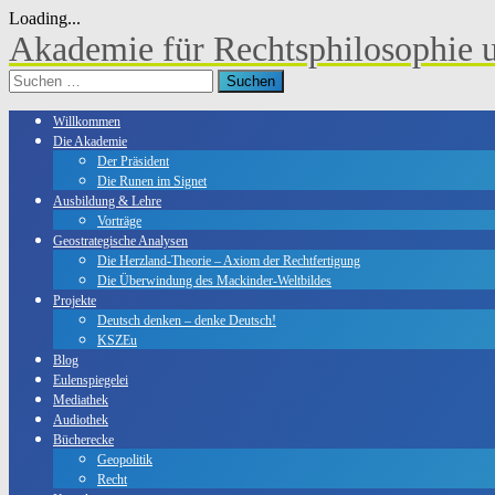
Loading...
Skip
Akademie für Rechtsphilosophie 
to
content
Suchen
nach:
Willkommen
Die Akademie
Der Präsident
Die Runen im Signet
Ausbildung & Lehre
Vorträge
Geostrategische Analysen
Die Herzland-Theorie – Axiom der Rechtfertigung
Die Überwindung des Mackinder-Weltbildes
Projekte
Deutsch denken – denke Deutsch!
KSZEu
Blog
Eulenspiegelei
Mediathek
Audiothek
Bücherecke
Geopolitik
Recht