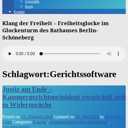
Geopolitik
Recht
Kontakt
Klang der Freiheit – Freiheitsglocke im
Glockenturm des Rathauses Berlin-
Schöneberg
Schlagwort:
Gerichtssoftware
Justiz am Ende –
Kammergerichtspräsident verwickelt sich
in Widersprüche
Posted on
21. Oktober 2019
Updated on
21. Mai 2026
by
Sylvia E.
Geiss
Categories:
E-Justiz
,
grundgesetzliche Rechtsordnung
,
Uncategorized