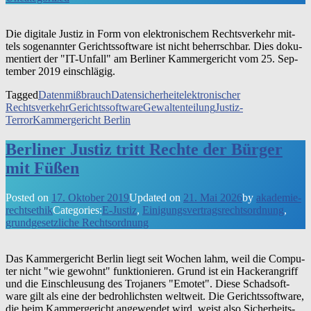
Die digi­ta­le Justiz in Form von elek­tro­ni­schem Rechts­ver­kehr mit­
tels soge­nann­ter Gerichts­soft­ware ist nicht beherrsch­bar. Dies doku­
men­tiert der "IT-Unfall" am Ber­li­ner Kam­mer­ge­richt vom 25. Sep­
tem­ber 2019 einschlägig.
Tagged
Datenmißbrauch
Datensicherheit
elektronischer
Rechtsverkehr
Gerichtssoftware
Gewaltenteilung
Justiz-
Terror
Kammergericht Berlin
Berliner Justiz tritt Rechte der Bürger
mit Füßen
Posted on
17. Oktober 2019
Updated on
21. Mai 2026
by
akademie-
rechtsethik
Categories:
E-Justiz
,
Einigungsvertragsrechtsordnung
,
grundgesetzliche Rechtsordnung
Das Kam­mer­ge­richt Ber­lin liegt seit Wochen lahm, weil die Com­pu­
ter nicht "wie gewohnt" funk­tio­nie­ren. Grund ist ein Hacker­an­griff
und die Ein­schleu­sung des Tro­ja­ners "Emo­tet". Die­se Schad­soft­
ware gilt als eine der bedroh­lich­sten welt­weit. Die Gerichts­soft­ware,
die beim Kam­mer­ge­richt ange­wen­det wird, weist also Sicher­heits­