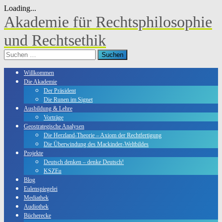
Loading...
Skip
Akademie für Rechtsphilosophie
to
content
und Rechtsethik
Suchen
nach:
Willkommen
Die Akademie
Der Präsident
Die Runen im Signet
Ausbildung & Lehre
Vorträge
Geostrategische Analysen
Die Herzland-Theorie – Axiom der Rechtfertigung
Die Überwindung des Mackinder-Weltbildes
Projekte
Deutsch denken – denke Deutsch!
KSZEu
Blog
Eulenspiegelei
Mediathek
Audiothek
Bücherecke