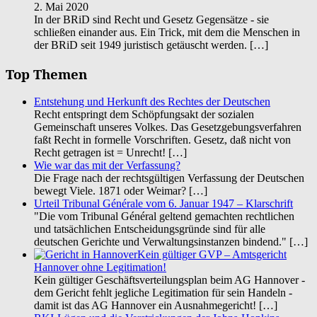
2. Mai 2020
In der BRiD sind Recht und Gesetz Gegensätze - sie
schließen einander aus. Ein Trick, mit dem die Menschen in
der BRiD seit 1949 juristisch getäuscht werden.
[…]
Top Themen
Entstehung und Herkunft des Rechtes der Deutschen
Recht entspringt dem Schöpfungsakt der sozialen
Gemeinschaft unseres Volkes. Das Gesetzgebungsverfahren
faßt Recht in formelle Vorschriften. Gesetz, daß nicht von
Recht getragen ist = Unrecht!
[…]
Wie war das mit der Verfassung?
Die Frage nach der rechtsgültigen Verfassung der Deutschen
bewegt Viele. 1871 oder Weimar?
[…]
Urteil Tribunal Générale vom 6. Januar 1947 – Klarschrift
"Die vom Tribunal Général geltend gemachten rechtlichen
und tatsächlichen Entscheidungsgründe sind für alle
deutschen Gerichte und Verwaltungsinstanzen bindend."
[…]
Kein gültiger GVP – Amtsgericht
Hannover ohne Legitimation!
Kein gültiger Geschäftsverteilungsplan beim AG Hannover -
dem Gericht fehlt jegliche Legitimation für sein Handeln -
damit ist das AG Hannover ein Ausnahmegericht!
[…]