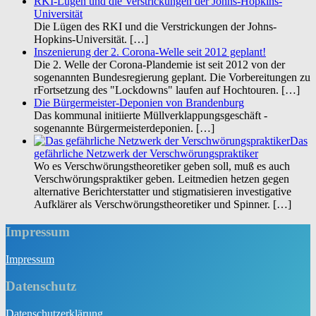
RKI-Lügen und die Verstrickungen der Johns-Hopkins-
Universität
Die Lügen des RKI und die Verstrickungen der Johns-
Hopkins-Universität.
[…]
Inszenierung der 2. Corona-Welle seit 2012 geplant!
Die 2. Welle der Corona-Plandemie ist seit 2012 von der
sogenannten Bundesregierung geplant. Die Vorbereitungen zu
rFortsetzung des "Lockdowns" laufen auf Hochtouren.
[…]
Die Bürgermeister-Deponien von Brandenburg
Das kommunal initiierte Müllverklappungsgeschäft -
sogenannte Bürgermeisterdeponien.
[…]
Das
gefährliche Netzwerk der Verschwörungspraktiker
Wo es Verschwörungstheoretiker geben soll, muß es auch
Verschwörungspraktiker geben. Leitmedien hetzen gegen
alternative Berichterstatter und stigmatisieren investigative
Aufklärer als Verschwörungstheoretiker und Spinner.
[…]
Impressum
Impres­sum
Datenschutz
Daten­schutz­er­klä­rung