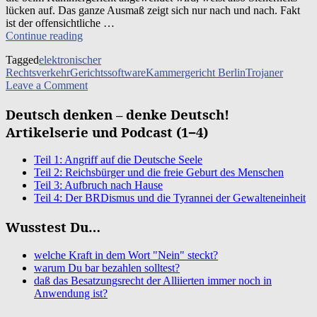
lücken auf. Das gan­ze Aus­maß zeigt sich nur nach und nach. Fakt
ist der offen­sicht­li­che …
Ber­
Con­ti­n­ue rea­ding
li­
Tagged
elektronischer
ner
Rechtsverkehr
Gerichtssoftware
Kammergericht Berlin
Trojaner
Justiz
on
Leave a Comment
tritt
Berliner
Rech­
Justiz
Deutsch denken – denke Deutsch!
te
tritt
der
Artikelserie und Podcast (1−4)
Rechte
Bür­
der
ger
Teil 1: Angriff auf die Deutsche Seele
Bürger
mit Füßen
Teil 2: Reichsbürger und die freie Geburt des Menschen
mit Füßen
Teil 3: Aufbruch nach Hause
Teil 4: Der BRDismus und die Tyrannei der Gewalteneinheit
Wusstest Du…
welche Kraft in dem Wort "Nein" steckt?
warum Du bar bezahlen solltest?
daß das Besatzungsrecht der Alliierten immer noch in
Anwendung ist?