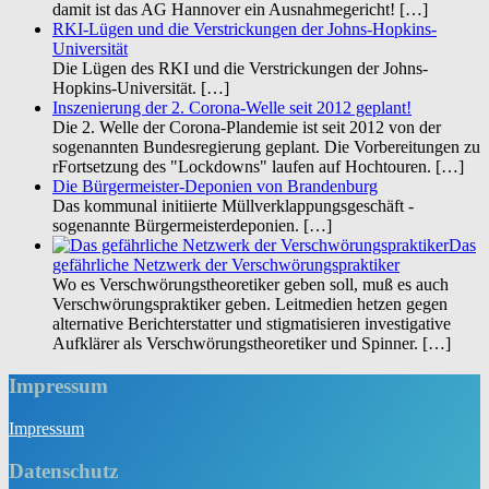
damit ist das AG Hannover ein Ausnahmegericht!
[…]
RKI-Lügen und die Verstrickungen der Johns-Hopkins-
Universität
Die Lügen des RKI und die Verstrickungen der Johns-
Hopkins-Universität.
[…]
Inszenierung der 2. Corona-Welle seit 2012 geplant!
Die 2. Welle der Corona-Plandemie ist seit 2012 von der
sogenannten Bundesregierung geplant. Die Vorbereitungen zu
rFortsetzung des "Lockdowns" laufen auf Hochtouren.
[…]
Die Bürgermeister-Deponien von Brandenburg
Das kommunal initiierte Müllverklappungsgeschäft -
sogenannte Bürgermeisterdeponien.
[…]
Das
gefährliche Netzwerk der Verschwörungspraktiker
Wo es Verschwörungstheoretiker geben soll, muß es auch
Verschwörungspraktiker geben. Leitmedien hetzen gegen
alternative Berichterstatter und stigmatisieren investigative
Aufklärer als Verschwörungstheoretiker und Spinner.
[…]
Impressum
Impres­sum
Datenschutz