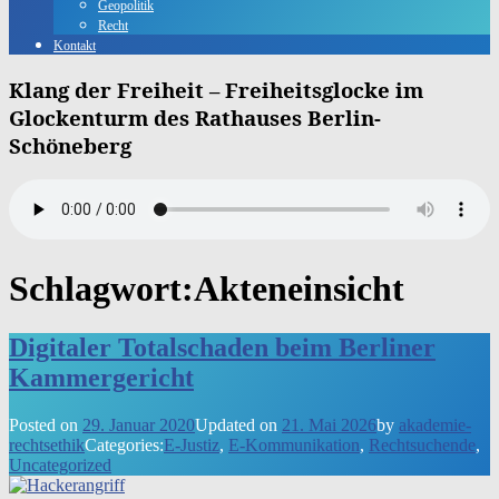
Geopolitik
Recht
Kontakt
Klang der Freiheit – Freiheitsglocke im
Glockenturm des Rathauses Berlin-
Schöneberg
Schlagwort:
Akteneinsicht
Digitaler Totalschaden beim Berliner
Kammergericht
Posted on
29. Januar 2020
Updated on
21. Mai 2026
by
akademie-
rechtsethik
Categories:
E-Justiz
,
E-Kommunikation
,
Rechtsuchende
,
Uncategorized