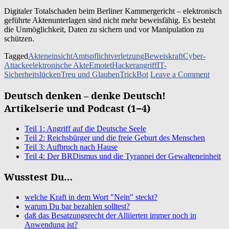
Digi­ta­ler Total­scha­den beim Ber­li­ner Kam­mer­ge­richt – elek­tro­nisch
geführ­te Akten­un­ter­la­gen sind nicht mehr beweis­fä­hig. Es besteht
die Unmög­lich­keit, Daten zu sichern und vor Mani­pu­la­ti­on zu
schützen.
Tagged
Akteneinsicht
Amtspflichtverletzung
Beweiskraft
Cyber-
Attacke
elektronische Akte
Emotet
Hackerangriff
IT-
on
Sicherheitslücken
Treu und Glauben
TrickBot
Leave a Comment
Digita
Total
Deutsch denken – denke Deutsch!
beim
Artikelserie und Podcast (1−4)
Berlin
Kamme
Teil 1: Angriff auf die Deutsche Seele
Teil 2: Reichsbürger und die freie Geburt des Menschen
Teil 3: Aufbruch nach Hause
Teil 4: Der BRDismus und die Tyrannei der Gewalteneinheit
Wusstest Du…
welche Kraft in dem Wort "Nein" steckt?
warum Du bar bezahlen solltest?
daß das Besatzungsrecht der Alliierten immer noch in
Anwendung ist?