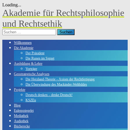
Loading...
Skip
Akademie für Rechtsphilosophie
to
content
und Rechtsethik
Suchen
nach:
Willkommen
Die Akademie
Der Präsident
Die Runen im Signet
Ausbildung & Lehre
Vorträge
Geostrategische Analysen
Die Herzland-Theorie – Axiom der Rechtfertigung
Die Überwindung des Mackinder-Weltbildes
Projekte
Deutsch denken – denke Deutsch!
KSZEu
Blog
Eulenspiegelei
Mediathek
Audiothek
Bücherecke