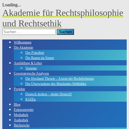
Loading...
Skip
Akademie für Rechtsphilosophie
to
content
und Rechtsethik
Suchen
nach:
Willkommen
Die Akademie
Der Präsident
Die Runen im Signet
Ausbildung & Lehre
Vorträge
Geostrategische Analysen
Die Herzland-Theorie – Axiom der Rechtfertigung
Die Überwindung des Mackinder-Weltbildes
Projekte
Deutsch denken – denke Deutsch!
KSZEu
Blog
Eulenspiegelei
Mediathek
Audiothek
Bücherecke