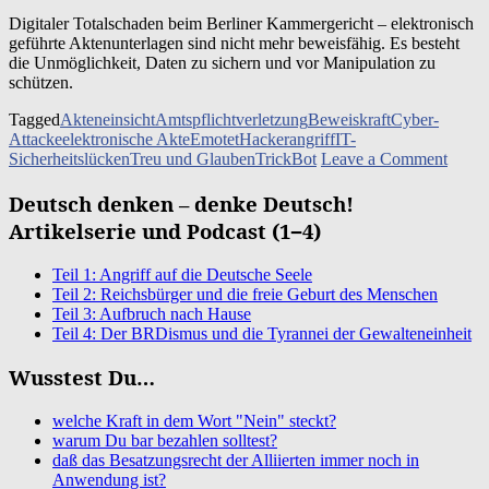
Digi­ta­ler Total­scha­den beim Ber­li­ner Kam­mer­ge­richt – elek­tro­nisch
geführ­te Akten­un­ter­la­gen sind nicht mehr beweis­fä­hig. Es besteht
die Unmög­lich­keit, Daten zu sichern und vor Mani­pu­la­ti­on zu
schützen.
Tagged
Akteneinsicht
Amtspflichtverletzung
Beweiskraft
Cyber-
Attacke
elektronische Akte
Emotet
Hackerangriff
IT-
on
Sicherheitslücken
Treu und Glauben
TrickBot
Leave a Comment
Digita
Total
Deutsch denken – denke Deutsch!
beim
Artikelserie und Podcast (1−4)
Berlin
Kamme
Teil 1: Angriff auf die Deutsche Seele
Teil 2: Reichsbürger und die freie Geburt des Menschen
Teil 3: Aufbruch nach Hause
Teil 4: Der BRDismus und die Tyrannei der Gewalteneinheit
Wusstest Du…
welche Kraft in dem Wort "Nein" steckt?
warum Du bar bezahlen solltest?
daß das Besatzungsrecht der Alliierten immer noch in
Anwendung ist?