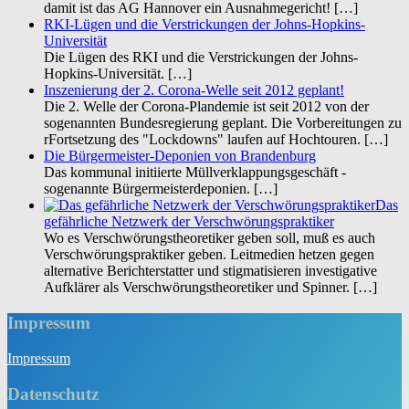
damit ist das AG Hannover ein Ausnahmegericht!
[…]
RKI-Lügen und die Verstrickungen der Johns-Hopkins-
Universität
Die Lügen des RKI und die Verstrickungen der Johns-
Hopkins-Universität.
[…]
Inszenierung der 2. Corona-Welle seit 2012 geplant!
Die 2. Welle der Corona-Plandemie ist seit 2012 von der
sogenannten Bundesregierung geplant. Die Vorbereitungen zu
rFortsetzung des "Lockdowns" laufen auf Hochtouren.
[…]
Die Bürgermeister-Deponien von Brandenburg
Das kommunal initiierte Müllverklappungsgeschäft -
sogenannte Bürgermeisterdeponien.
[…]
Das
gefährliche Netzwerk der Verschwörungspraktiker
Wo es Verschwörungstheoretiker geben soll, muß es auch
Verschwörungspraktiker geben. Leitmedien hetzen gegen
alternative Berichterstatter und stigmatisieren investigative
Aufklärer als Verschwörungstheoretiker und Spinner.
[…]
Impressum
Impres­sum
Datenschutz