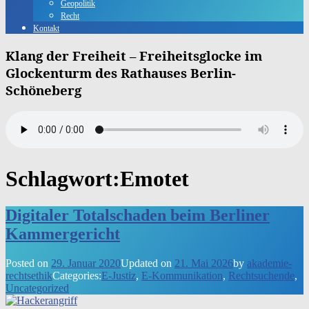
Geopolitik
Recht
Kontakt
Klang der Freiheit – Freiheitsglocke im
Glockenturm des Rathauses Berlin-
Schöneberg
Schlagwort:
Emotet
Digitaler Totalschaden beim Berliner
Kammergericht
Posted on
29. Januar 2020
Updated on
21. Mai 2026
by
akademie-
rechtsethik
Categories:
E-Justiz
,
E-Kommunikation
,
Rechtsuchende
,
Uncategorized